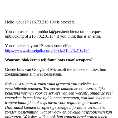
Hello, your IP
216.73.216.134 is blocked.
You can use e-mail unblock@persberichten.com to request
unblocking of
216.73.216.134 if you think this is an error.
You can check your IP status yourself at:
https://www.abuseipdb.com/check/216.73.216.134
Waarom blokkeren wij foute bots en/of scrapers?
Goede bots van Google of Microsoft die indexeren t.b.v. hun
zoekmachines zijn wel toegestaan.
Bots en scrapers worden vaak geweerd van websites om
verschillende redenen. Ten eerste kunnen ze een aanzienlijke
belasting vormen voor de servers van een website, omdat ze veel
verzoeken in een korte tijd kunnen genereren, wat kan leiden tot
tragere laadtijden of zelfs uitval voor reguliere gebruikers.
Daarnaast kunnen scrapers gevoelige informatie verzamelen
zonder toestemming, wat privacy- en beveiligingsproblemen kan
opleveren. Websites willen ook hun content beschermen tegen